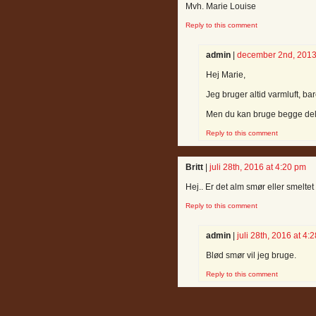
Mvh. Marie Louise
Reply to this comment
admin
|
december 2nd, 2013
Hej Marie,
Jeg bruger altid varmluft, ba
Men du kan bruge begge del
Reply to this comment
Britt
|
juli 28th, 2016 at 4:20 pm
Hej.. Er det alm smør eller smeltet
Reply to this comment
admin
|
juli 28th, 2016 at 4:
Blød smør vil jeg bruge.
Reply to this comment