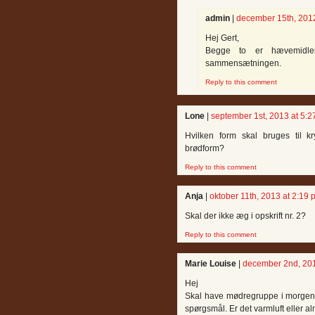
admin
|
december 15th, 2012
Hej Gert,
Begge to er hævemidle
sammensætningen.
Reply to this comment
Lone
|
september 1st, 2013 at 5:
Hvilken form skal bruges til 
brødform?
Reply to this comment
Anja
|
oktober 11th, 2013 at 2:19 
Skal der ikke æg i opskrift nr. 2?
Reply to this comment
Marie Louise
|
december 2nd, 201
Hej
Skal have mødregruppe i morgen 
spørgsmål. Er det varmluft eller a