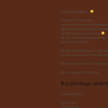
Så er der krydderkage….
Alle kender vel krydderkage.
Jeg tro de fleste kan huske krydderkage f
første gang smagte krydderkage og havde 
min Mormor bagte den igen til mig
Nu bager vi tit krydderkage hjemme hos os
lægger dem her på siden.
Fordelen ved krydderkage er at den er nem 
Den kan også fryse ned. Så har man altid
Krydderkagen kan også deles og fyldes m
Her er de opskrifter vi har prøvet:
Krydderkage opskrif
Dette skal du bruge:
200 gr smør
75 gr brun farin