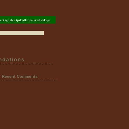
erkage.dk Opskrifter på krydderkage
dations
Recent Comments