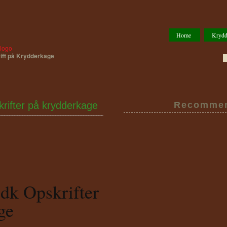
Home
Krydd
rift på Krydderkage
rifter på krydderkage
Recommen
dk Opskrifter
ge