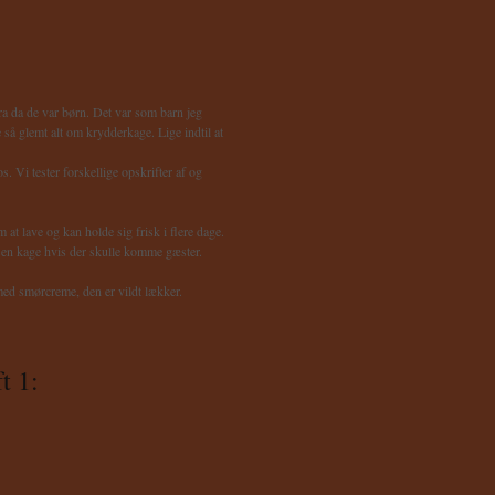
ra da de var børn. Det var som barn jeg
så glemt alt om krydderkage. Lige indtil at
. Vi tester forskellige opskrifter af og
at lave og kan holde sig frisk i flere dage.
 en kage hvis der skulle komme gæster.
ed smørcreme, den er vildt lækker.
t 1: