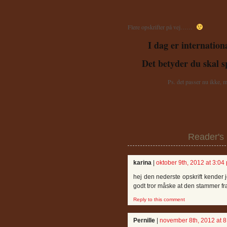
Flere opskrifter på vej……
I dag er internation
Det betyder du skal 
Ps. det passer nu ikke, 
Reader's
karina
|
oktober 9th, 2012 at 3:04
hej den nederste opskrift kender
godt tror måske at den stammer fr
Reply to this comment
Pernille
|
november 8th, 2012 at 