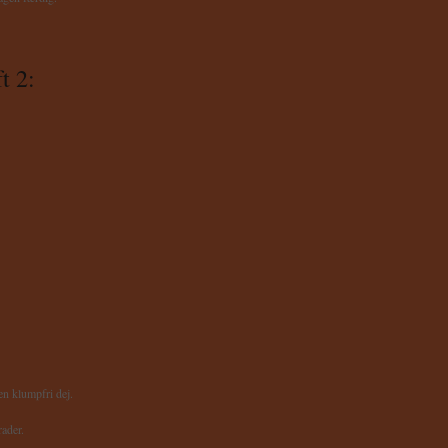
t 2:
en klumpfri dej.
rader.