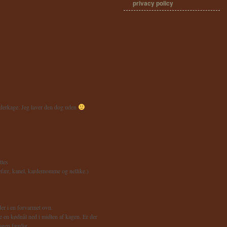
privacy policy
rydderkage. Jeg laver den dog uden
ttes
gefær, kanel, kardemomme og nellike.)
der i en forvarmet ovn.
e en kødnål ned i midten af kagen. Er der
agen færdig.