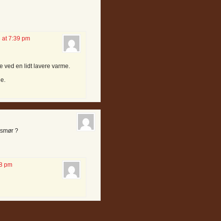
 at 7:39 pm
re ved en lidt lavere varme.
e.
 smør ?
28 pm