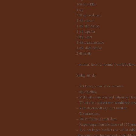
100 gr sukker
1 æg
250 gr hvedemel
1 tsk natron
1 tsk allerhånde
1 tsk ingefær
2 tsk kanel
1 tsk kardemomme
1 tsk stødt nellike
2 dl mælk
– rosiner, ja der er rosiner i en rigtig k
Sådan gør du:
– Sukker og smør røres sammen.
– æg tilsættes.
– Mel sigtes sammen med natron og tilsæ
– Tilsæt alle krydderierne (allerhånde,in
– Røre dejen godt og tilsæt mælken.
– Tilsæt rosiner.
– Tag en form og smør dem.
– Kagen bages i en lille time ved 175 gra
– Tjek om kagen har fået nok ved at stikk
ikke noget, som hænger ved, er krydderk