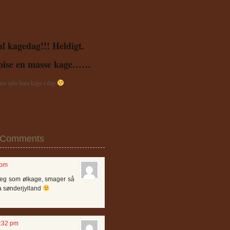
al kagedag!!! Heldigt.
spise en masse kage……
men spis bare kage i dag
 Comments
 pm
 jeg som ølkage, smager så
a sønderjylland
8:32 pm