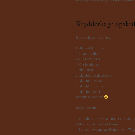
Krydderkage opskrif
Krydderkage med hvidtøl
Dette skal du bruge:
1 fl. sød hvidtøl
400 g mørk ferin
400 g hvedemel
1 tsk. natron
2 tsk. stødt kardemomme
2 tsk. stødt nellike
2 tsk. stødt ingefær
1 tsk. stødt kanel
Igen måske rosiner
Sådan gør du:
– Ingredienser røres sammen i en skål til 
– Hæld dejen i en smurt form.
– Stil den i ovnen i ca. 50 min. ved 175 g