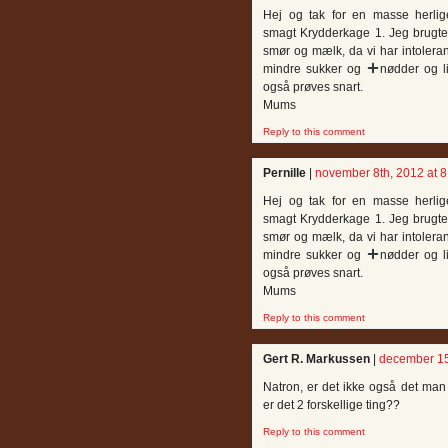
Hej og tak for en masse herlige
smagt Krydderkage 1. Jeg brugte s
smør og mælk, da vi har intoleran
mindre sukker og
nødder og li
også prøves snart.
Mums
Reply to this comment
Pernille
|
november 8th, 2012 at 
Hej og tak for en masse herlige
smagt Krydderkage 1. Jeg brugte s
smør og mælk, da vi har intoleran
mindre sukker og
nødder og li
også prøves snart.
Mums
Reply to this comment
Gert R. Markussen
|
december 15
Natron, er det ikke også det man
er det 2 forskellige ting??
Reply to this comment