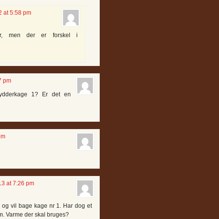
 at 5:58 pm
r, men der er forskel i
27 pm
krydderkage 1? Er det en
pm
3 at 7:26 pm
og vil bage kage nr 1. Har dog et
lm. Varme der skal bruges?